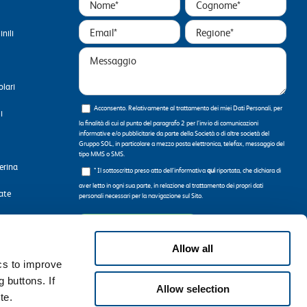
nili
olari
Acconsento. Relativamente al trattamento dei miei Dati Personali, per
i
la finalità di cui al punto del paragrafo 2 per l’invio di comunicazioni
informative e/o pubblicitarie da parte della Società o di altre società del
Gruppo SOL, in particolare a mezzo posta elettronica, telefax, messaggio del
tipo MMS o SMS.
erina
* Il sottoscritto preso atto dell’informativa
qui
riportata, che dichiara di
aver letto in ogni sua parte, in relazione al trattamento dei propri dati
zate
personali necessari per la navigazione sul Sito.
le
Allow all
ics to improve
ni
 buttons. If
Allow selection
te.