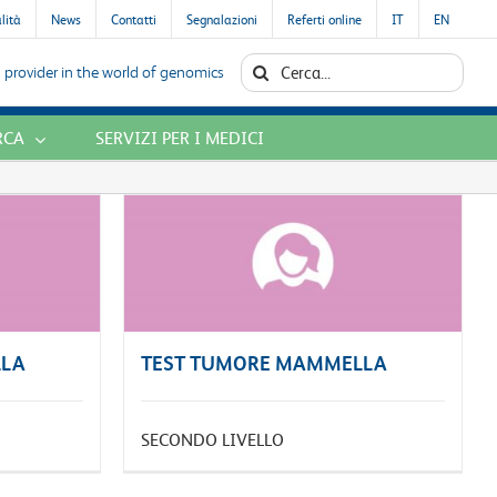
alità
News
Contatti
Segnalazioni
Referti online
IT
EN
Cerca
 provider in the world of genomics
per:
RCA
SERVIZI PER I MEDICI
LLA
TEST TUMORE MAMMELLA
SECONDO LIVELLO