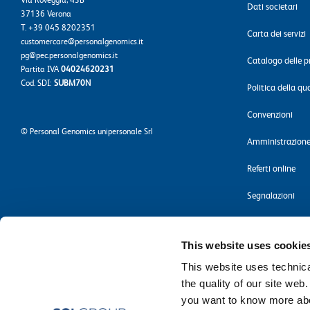
Dati societari
37136 Verona
T. +39 045 8202351
Carta dei servizi
customercare@personalgenomics.it
pg@pec.personalgenomics.it
Catalogo delle p
Partita IVA
04024620231
Cod. SDI:
SUBM70N
Politica della qu
Convenzioni
©
Personal Genomics unipersonale Srl
Amministrazione
Referti online
Segnalazioni
Privacy policy
This website uses cookie
Cookie policy
This website uses technical
Accessibilità
the quality of our site web
you want to know more abou