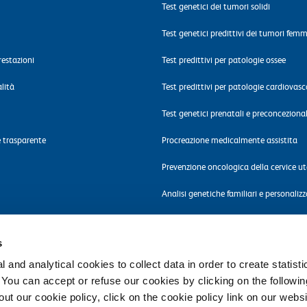
Test genetici dei tumori solidi
Test genetici predittivi dei tumori femmi
restazioni
Test predittivi per patologie ossee
alità
Test predittivi per patologie cardiovasc
Test genetici prenatali e preconcezional
 trasparente
Procreazione medicalmente assistita
Prevenzione oncologica della cervice ut
Analisi genetiche familiari e personaliz
Test genetici di neuropsichiatria infanti
s
Intolleranze e malattie metaboliche
 and analytical cookies to collect data in order to create statist
Test molecolari per la ricerca di patoge
. You can accept or refuse our cookies by clicking on the following
t our cookie policy, click on the cookie policy link on our websi