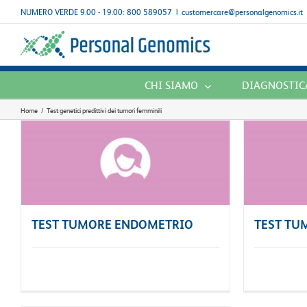
Salta
NUMERO VERDE 9.00 - 19.00: 800 589057
|
customercare@personalgenomics.it
al
contenuto
CHI SIAMO
DIAGNOSTICA
Home
/
Test genetici predittivi dei tumori femminili
TEST TUMORE ENDOMETRIO
TEST TU