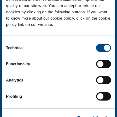
pg@pec.personalgenomics.it
quality of our site web. You can accept or refuse our
Partita IVA
04024620231
cookies by clicking on the following buttons. If you want
Cod. SDI:
SUBM70N
to know more about our cookie policy, click on the cookie
policy link on our website.
©
Personal Genomics unipersonale Srl
Consent
Technical
Selection
LINK UTILI
Dati societari
Functionality
Carta dei servizi
Analytics
Catalogo delle prestazioni
Politica della qualità
Profiling
Convenzioni
Amministrazione trasparente