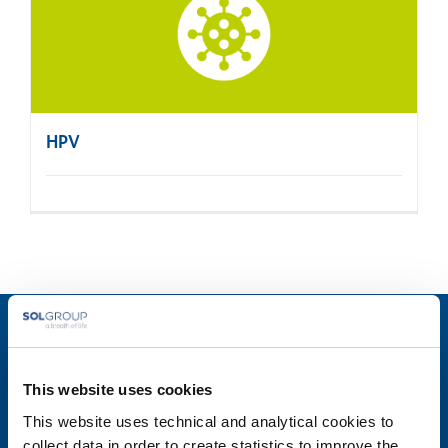
HPV
PERSONAL GENOMICS UNIPERSONALE SRL
Via Roveggia, 43B
This website uses cookies
37136 Verona
This website uses technical and analytical cookies to
T. +39 045 8202351
customercare@personalgenomics.it
collect data in order to create statistics to improve the