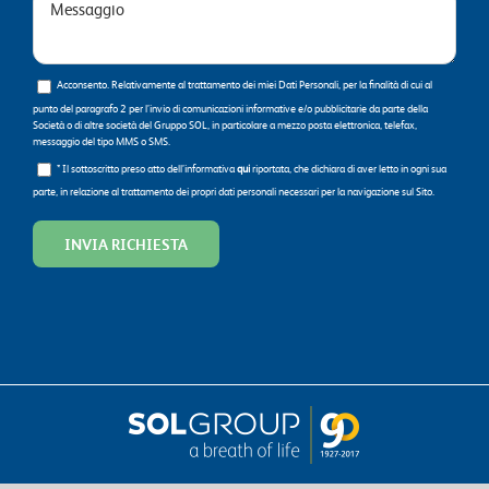
Acconsento. Relativamente al trattamento dei miei Dati Personali, per la finalità di cui al
punto del paragrafo 2 per l’invio di comunicazioni informative e/o pubblicitarie da parte della
Società o di altre società del Gruppo SOL, in particolare a mezzo posta elettronica, telefax,
messaggio del tipo MMS o SMS.
* Il sottoscritto preso atto dell’informativa
qui
riportata, che dichiara di aver letto in ogni sua
parte, in relazione al trattamento dei propri dati personali necessari per la navigazione sul Sito.