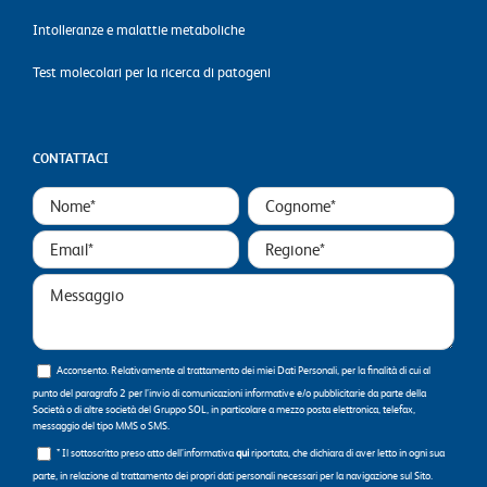
Intolleranze e malattie metaboliche
Test molecolari per la ricerca di patogeni
CONTATTACI
Acconsento. Relativamente al trattamento dei miei Dati Personali, per la finalità di cui al
punto del paragrafo 2 per l’invio di comunicazioni informative e/o pubblicitarie da parte della
Società o di altre società del Gruppo SOL, in particolare a mezzo posta elettronica, telefax,
messaggio del tipo MMS o SMS.
* Il sottoscritto preso atto dell’informativa
qui
riportata, che dichiara di aver letto in ogni sua
parte, in relazione al trattamento dei propri dati personali necessari per la navigazione sul Sito.