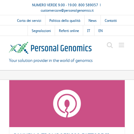
Salta
NUMERO VERDE 9.00 - 19.00: 800 589057
|
customercare@personalgenomics.it
al
contenuto
Carta dei servizi
Politica della qualità
News
Contatti
Segnalazioni
Referti online
IT
EN
Your solution provider in the world of genomics