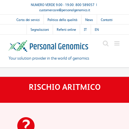
Salta
NUMERO VERDE 9.00 - 19.00: 800 589057
|
customercare@personalgenomics.it
al
contenuto
Carta dei servizi
Politica della qualità
News
Contatti
Segnalazioni
Referti online
IT
EN
Your solution provider in the world of genomics
RISCHIO ARITMICO