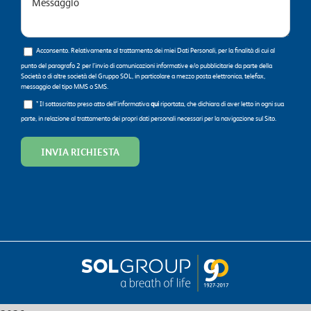
Acconsento. Relativamente al trattamento dei miei Dati Personali, per la finalità di cui al
punto del paragrafo 2 per l’invio di comunicazioni informative e/o pubblicitarie da parte della
Società o di altre società del Gruppo SOL, in particolare a mezzo posta elettronica, telefax,
messaggio del tipo MMS o SMS.
* Il sottoscritto preso atto dell’informativa
qui
riportata, che dichiara di aver letto in ogni sua
parte, in relazione al trattamento dei propri dati personali necessari per la navigazione sul Sito.